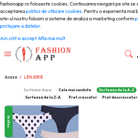
fashionapp.ro foloseste cookies. Continuarea navigarii pe site se
acceptarea
politicii de utilizare cookies
. Pentru o experienta mai 
site-ul nostru folosim si sisteme de analiza si marketing conform
p
protejare a datelor
.
Am citit si accept
Afla mai mult
Toggle navigation
Acasa
LENJERIE
Sorteaza dupa:
Cele mai vandute
Sorteaza de la A-Z
Sorteaza de la Z-A
Pret crescator
Pret descrescator
In stoc