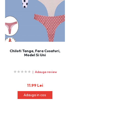
Chiloti Tanga, Fara Cusaturi,
Model Si Uni
★
★
★
★
★
★
★
★
★
★
|
Adauga review
11.99 Lei
Adauga in cos