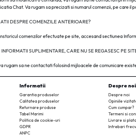
icatia Chat. Va rugam sa precizati si numarul comenzii, pe care il p
ATII DESPRE COMENZILE ANTERIOARE?
instoricul comenzilor efectuate pe site, accesand sectiunea Infor
 INFORMATII SUPLIMENTARE, CARE NU SE REGASESC PE SI
 va rugam sa ne contactati folosind mijloacele de comunicare existe
Informatii
Despre noi
Garantia produselor
Despre noi
Calitatea produselor
Opiniile vizitat
Returnare produse
Cum cumpar?
Tabel Marimi
Termeni si cond
Politica de cookie-uri
Livrare si plat
GDPR
Intrebari frec
ANPC