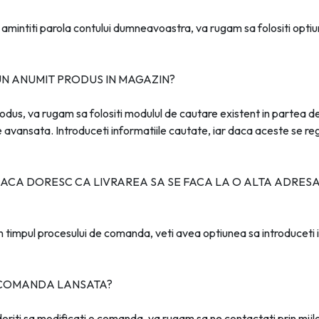
va amintiti parola contului dumneavoastra, va rugam sa folositi opti
N ANUMIT PRODUS IN MAGAZIN?
odus, va rugam sa folositi modulul de cautare existent in partea de
vansata. Introduceti informatiile cautate, iar daca aceste se regas
CA DORESC CA LIVRAREA SA SE FACA LA O ALTA ADRESA 
 in timpul procesului de comanda, veti avea optiunea sa introduceti
 COMANDA LANSATA?
 doriti sa modificati o comanda, va rugam sa ne contactati prin mi