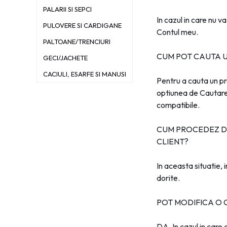
PALARII SI SEPCI
In cazul in care nu 
PULOVERE SI CARDIGANE
Contul meu.
PALTOANE/TRENCIURI
CUM POT CAUTA U
GECI/JACHETE
CACIULI, ESARFE SI MANUSI
Pentru a cauta un pr
optiunea de Cautare a
compatibile.
CUM PROCEDEZ DA
CLIENT?
In aceasta situatie,
dorite.
POT MODIFICA O
DA. In cazul in care