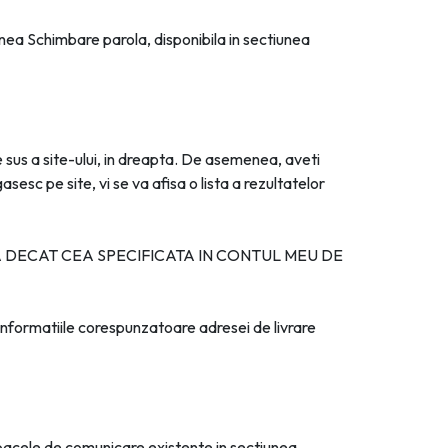
unea Schimbare parola, disponibila in sectiunea
 sus a site-ului, in dreapta. De asemenea, aveti
esc pe site, vi se va afisa o lista a rezultatelor
DECAT CEA SPECIFICATA IN CONTUL MEU DE
 informatiile corespunzatoare adresei de livrare
jloacele de comunicare existente in sectiunea