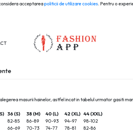
e considera acceptarea
politicii de utilizare cookies
. Pentru o experie
ACT
vente
legerea masurii hainelor, astfel incat in tabelul urmator gasiti ma
S)
36 (S)
38 (M)
40 (L)
42 (XL)
44 (XXL)
82-85
86-89
90-93
94-97
98-102
66-69
70-73
74-77
78-81
82-86