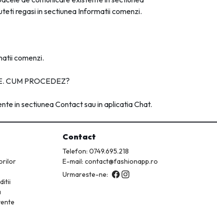
uteti regasi in sectiunea Informatii comenzi.
matii comenzi.
TE. CUM PROCEDEZ?
nte in sectiunea Contact sau in aplicatia Chat.
Contact
Telefon:
0749.695.218
orilor
E-mail: contact@fashionapp.ro
Urmareste-ne:
itii
a
vente