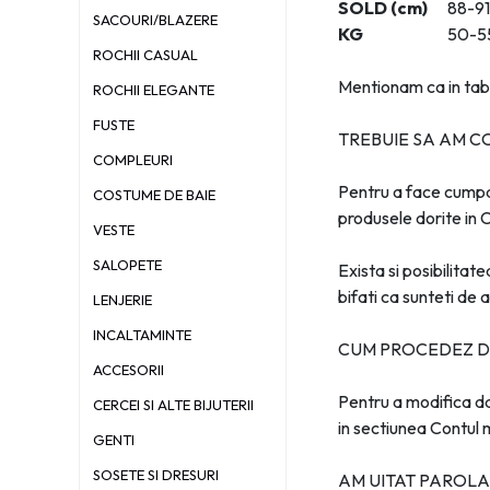
SOLD (cm)
88-91
SACOURI/BLAZERE
KG
50-5
ROCHII CASUAL
Mentionam ca in tabe
ROCHII ELEGANTE
FUSTE
TREBUIE SA AM C
COMPLEURI
Pentru a face cumpar
COSTUME DE BAIE
produsele dorite in 
VESTE
SALOPETE
Exista si posibilita
bifati ca sunteti de 
LENJERIE
INCALTAMINTE
CUM PROCEDEZ D
ACCESORII
Pentru a modifica dat
CERCEI SI ALTE BIJUTERII
in sectiunea Contul 
GENTI
SOSETE SI DRESURI
AM UITAT PAROLA