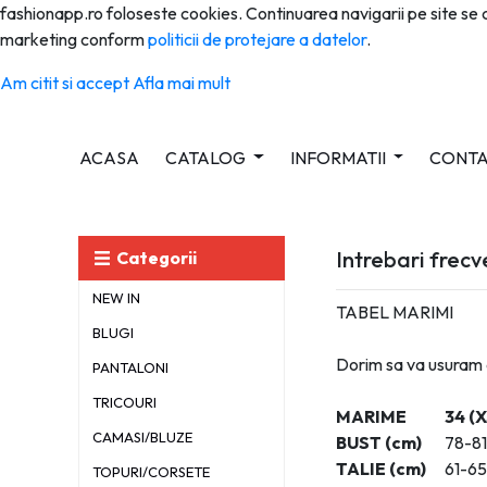
fashionapp.ro foloseste cookies. Continuarea navigarii pe site s
marketing conform
politicii de protejare a datelor
.
Am citit si accept
Afla mai mult
(CURRENT)
ACASA
CATALOG
INFORMATII
CONT
Intrebari frec
Categorii
NEW IN
TABEL MARIMI
BLUGI
Dorim sa va usuram a
PANTALONI
TRICOURI
MARIME
34 (X
CAMASI/BLUZE
BUST (cm)
78-81
TALIE (cm)
61-65
TOPURI/CORSETE