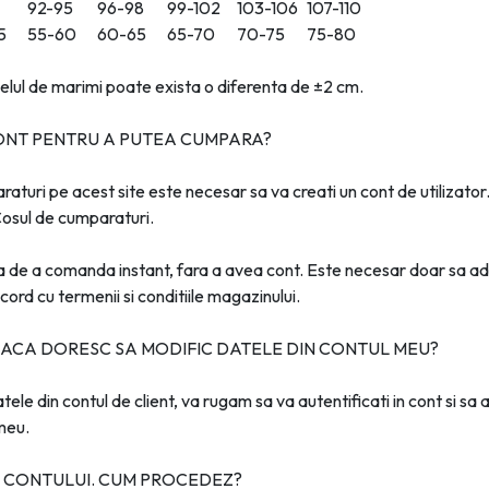
92-95
96-98
99-102
103-106
107-110
5
55-60
60-65
65-70
70-75
75-80
lul de marimi poate exista o diferenta de ±2 cm.
ONT PENTRU A PUTEA CUMPARA?
aturi pe acest site este necesar sa va creati un cont de utilizator
Cosul de cumparaturi.
tea de a comanda instant, fara a avea cont. Este necesar doar sa a
acord cu termenii si conditiile magazinului.
ACA DORESC SA MODIFIC DATELE DIN CONTUL MEU?
ele din contul de client, va rugam sa va autentificati in cont si sa 
meu.
 CONTULUI. CUM PROCEDEZ?