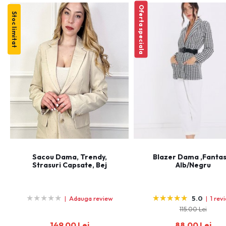
Oferta speciala
Stoc limitat
Sacou Dama, Trendy,
Blazer Dama ,Fantas
Strasuri Capsate, Bej
Alb/Negru
★
★
★
★
★
★
★
★
★
★
★
★
★
★
★
★
★
★
★
★
|
Adauga review
5.0
|
1 rev
115.00 Lei
149.00 Lei
88.00 Lei