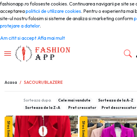
fashionapp.ro foloseste cookies. Continuarea navigarii pe site se
acceptarea
politicii de utilizare cookies
. Pentru o experienta mai 
site-ul nostru folosim si sisteme de analiza si marketing conform
p
protejare a datelor
.
Am citit si accept
Afla mai mult
Toggle navigation
Acasa
SACOURI/BLAZERE
Sorteaza dupa:
Cele mai vandute
Sorteaza de la A-Z
Sorteaza de la Z-A
Pret crescator
Pret descrescator
Stoc limitat
Stoc limitat