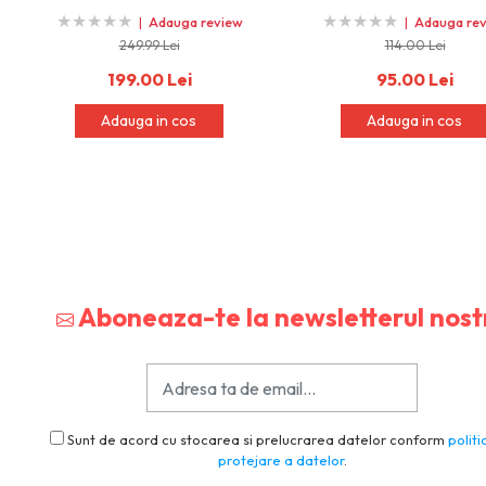
★
★
★
★
★
★
★
★
★
★
★
★
★
★
★
★
★
★
★
★
|
Adauga review
|
Adauga re
249.99 Lei
114.00 Lei
199.00 Lei
95.00 Lei
Adauga in cos
Adauga in cos
Aboneaza-te la newsletterul nost
Sunt de acord cu stocarea si prelucrarea datelor conform
politi
protejare a datelor
.